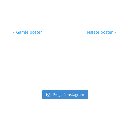
København. Følg med på deres Instagram og
Facebook.
« Gamle poster
Næste poster »
Følg på Instagram