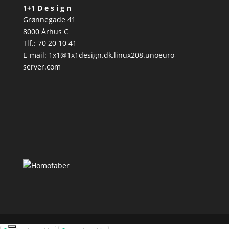
1+1 D e s i g n
Grønnegade 41
8000 Århus C
Tlf.: 70 20 10 41
E-mail: 1x1@1x1design.dk.linux208.unoeuro-
server.com