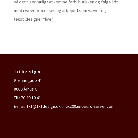
så det nu er muligt at komme forbi butikken og følge lidt
med i væveprocessen og arbejdet som væver og
tekstildesigner “live”.
1+1 D e s i g n
Grønnegade 41
8000 Århus C
Tlf.: 70 20 10 41
E-mail: 1x1@1x1design.dk.linux208.unoeuro-server.com