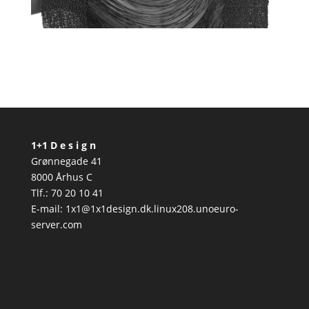
1+1 D e s i g n
Grønnegade 41
8000 Århus C
Tlf.: 70 20 10 41
E-mail: 1x1@1x1design.dk.linux208.unoeuro-
server.com