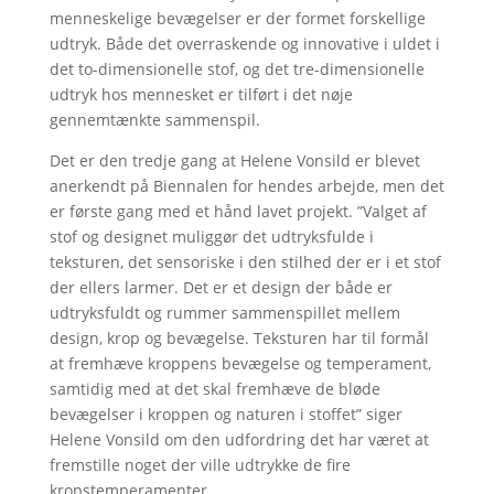
menneskelige bevægelser er der formet forskellige
udtryk. Både det overraskende og innovative i uldet i
det to-dimensionelle stof, og det tre-dimensionelle
udtryk hos mennesket er tilført i det nøje
gennemtænkte sammenspil.
Det er den tredje gang at Helene Vonsild er blevet
anerkendt på Biennalen for hendes arbejde, men det
er første gang med et hånd lavet projekt. ”Valget af
stof og designet muliggør det udtryksfulde i
teksturen, det sensoriske i den stilhed der er i et stof
der ellers larmer. Det er et design der både er
udtryksfuldt og rummer sammenspillet mellem
design, krop og bevægelse. Teksturen har til formål
at fremhæve kroppens bevægelse og temperament,
samtidig med at det skal fremhæve de bløde
bevægelser i kroppen og naturen i stoffet” siger
Helene Vonsild om den udfordring det har været at
fremstille noget der ville udtrykke de fire
kropstemperamenter.