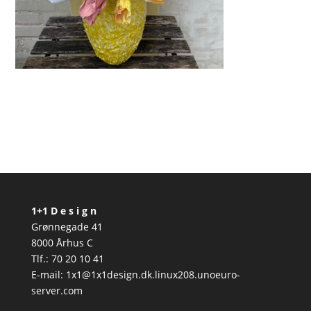
1+1 D e s i g n
Grønnegade 41
8000 Århus C
Tlf.: 70 20 10 41
E-mail: 1x1@1x1design.dk.linux208.unoeuro-
server.com