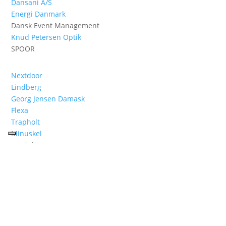
Dansani A/S
Energi Danmark
Dansk Event Management
Knud Petersen Optik
SPOOR
Nextdoor
Lindberg
Georg Jensen Damask
Flexa
Trapholt
Minuskel
KIC Århus
Image Creator