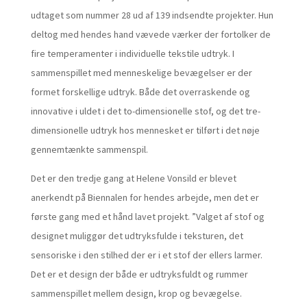
udtaget som nummer 28 ud af 139 indsendte projekter. Hun
deltog med hendes hand vævede værker der fortolker de
fire temperamenter i individuelle tekstile udtryk. I
sammenspillet med menneskelige bevægelser er der
formet forskellige udtryk. Både det overraskende og
innovative i uldet i det to-dimensionelle stof, og det tre-
dimensionelle udtryk hos mennesket er tilført i det nøje
gennemtænkte sammenspil.
Det er den tredje gang at Helene Vonsild er blevet
anerkendt på Biennalen for hendes arbejde, men det er
første gang med et hånd lavet projekt. ”Valget af stof og
designet muliggør det udtryksfulde i teksturen, det
sensoriske i den stilhed der er i et stof der ellers larmer.
Det er et design der både er udtryksfuldt og rummer
sammenspillet mellem design, krop og bevægelse.