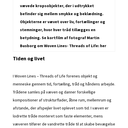
vævede kropsobjekter, der i udtrykket
befinder sig mellem smykke og beklædning.
Objekterne er vævet over liv, fortællinger og
stemninger, hvor hver tråd tillægges en
betydning. Se kortfilm af fotograf Martin
Busborg om Woven Lines- Threads of Life:
her
Tiden og livet
I Woven Lines – Threads of Life forenes objekt og
menneske gennem tid, fortælling, tråd og håndens arbejde.
Trådene samles på væven og danner forskellige
kompositioner af strukturflader, åbne rum, mellemrum og
afstande, der afspejler livet oplevet som tid. I væven er
lodrette tråde monteret som faste elementer, mens
væveren tilfører de vandrette tråde til at skabe bevægelse