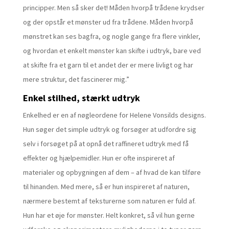
principper. Men så sker det! Måden hvorpå trådene krydser
og der opstår et mønster ud fra trådene. Måden hvorpå
mønstret kan ses bagfra, og nogle gange fra flere vinkler,
og hvordan et enkelt mønster kan skifte i udtryk, bare ved
at skifte fra et garn til et andet der er mere livligt og har
mere struktur, det fascinerer mig.”
Enkel stilhed, stærkt udtryk
Enkelhed er en af nøgleordene for Helene Vonsilds designs.
Hun søger det simple udtryk og forsøger at udfordre sig
selv i forsøget på at opnå det raffineret udtryk med få
effekter og hjælpemidler. Hun er ofte inspireret af
materialer og opbygningen af dem – af hvad de kan tilføre
til hinanden. Med mere, så er hun inspireret af naturen,
nærmere bestemt af teksturerne som naturen er fuld af.
Hun har et øje for mønster. Helt konkret, så vil hun gerne