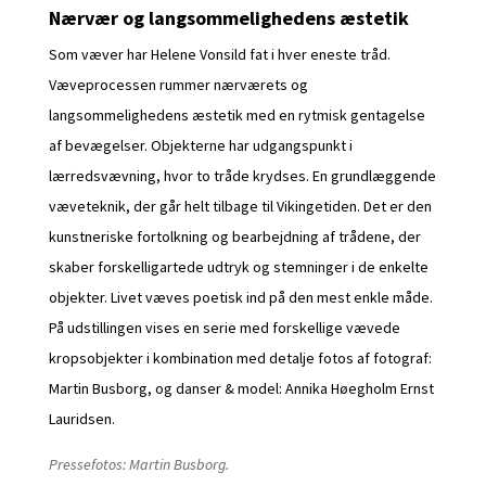
Nærvær og langsommelighedens æstetik
Som væver har Helene Vonsild fat i hver eneste tråd.
Væveprocessen rummer nærværets og
langsommelighedens æstetik med en rytmisk gentagelse
af bevægelser. Objekterne har udgangspunkt i
lærredsvævning, hvor to tråde krydses. En grundlæggende
væveteknik, der går helt tilbage til Vikingetiden. Det er den
kunstneriske fortolkning og bearbejdning af trådene, der
skaber forskelligartede udtryk og stemninger i de enkelte
objekter. Livet væves poetisk ind på den mest enkle måde.
På udstillingen vises en serie med forskellige vævede
kropsobjekter i kombination med detalje fotos af fotograf:
Martin Busborg, og danser & model: Annika Høegholm Ernst
Lauridsen.
Pressefotos: Martin Busborg.