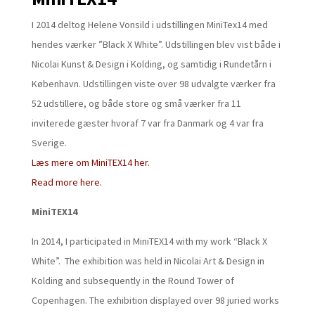
I 2014 deltog Helene Vonsild i udstillingen MiniTex14 med
hendes værker ”Black X White”. Udstillingen blev vist både i
Nicolai Kunst & Design i Kolding, og samtidig i Rundetårn i
København. Udstillingen viste over 98 udvalgte værker fra
52 udstillere, og både store og små værker fra 11
inviterede gæster hvoraf 7 var fra Danmark og 4 var fra
Sverige.
Læs mere om MiniTEX14 her.
Read more here.
MiniTEX14
In 2014, I participated in MiniTEX14 with my work “Black X
White”. The exhibition was held in Nicolai Art & Design in
Kolding and subsequently in the Round Tower of
Copenhagen. The exhibition displayed over 98 juried works