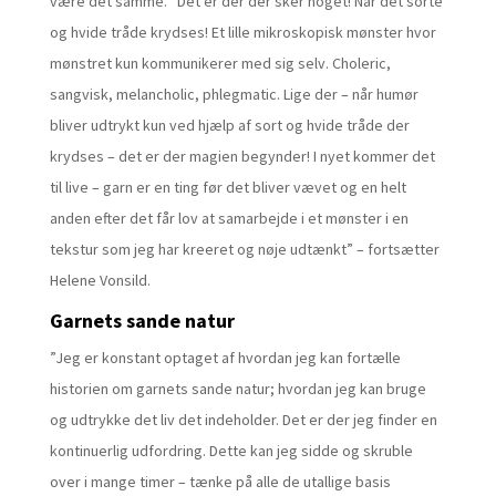
være det samme. ”Det er der der sker noget! Når det sorte
og hvide tråde krydses! Et lille mikroskopisk mønster hvor
mønstret kun kommunikerer med sig selv. Choleric,
sangvisk, melancholic, phlegmatic. Lige der – når humør
bliver udtrykt kun ved hjælp af sort og hvide tråde der
krydses – det er der magien begynder! I nyet kommer det
til live – garn er en ting før det bliver vævet og en helt
anden efter det får lov at samarbejde i et mønster i en
tekstur som jeg har kreeret og nøje udtænkt” – fortsætter
Helene Vonsild.
Garnets sande natur
”Jeg er konstant optaget af hvordan jeg kan fortælle
historien om garnets sande natur; hvordan jeg kan bruge
og udtrykke det liv det indeholder. Det er der jeg finder en
kontinuerlig udfordring. Dette kan jeg sidde og skruble
over i mange timer – tænke på alle de utallige basis