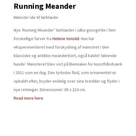
Running Meander
Mønster ide til tørklæde:
Nye ‘Running Meander’ tørklæder i silke georgette i fem
forskellige farver fra
Helene Vonsild
. Hun har
eksperimenteret med forskydning af mønstret i den
klassiske og antikke meanderbort, også kaldet ‘løbende
hunde’. Mønsteret blev vist på Biennalen for kunsthåndværk
i 2011 som en dug. Den tyrkiske flod, som ornamentet er
opkaldt efter, bryder endelig over sine bredder og flyder i
nye retninger. Dimensioner: 65 x 210 cm.
Read more here.