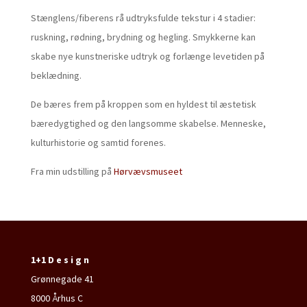
Stænglens/fiberens rå udtryksfulde tekstur i 4 stadier:
ruskning, rødning, brydning og hegling. Smykkerne kan
skabe nye kunstneriske udtryk og forlænge levetiden på
beklædning.
De bæres frem på kroppen som en hyldest til æstetisk
bæredygtighed og den langsomme skabelse. Menneske,
kulturhistorie og samtid forenes.
Fra min udstilling på
Hørvævsmuseet
1+1 D e s i g n
Grønnegade 41
8000 Århus C