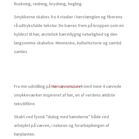
Ruskning, rødning, brydning, hegling.
Smykkerne skabes fra 4 stadier i hørstænglen og fiberens
rå udtryksfulde tekstur. De bæres frem på kroppen som en
hyldest til hør, æstetisk bæredygtig naturlighed og den
langsomme skabelse. Menneske, kulturhistorie og samtid
samles
Fra min udstilling på
Hørvævsmuseet
med mine 4 vævede
smykkeværker inspireret af hør, en af verdens ældste
tekstilfibre.
Skabt ved fysisk ”dialog med hænderne” både ved
arbejdet på væven, i naturen og forarbejdningen af
hørplanten.