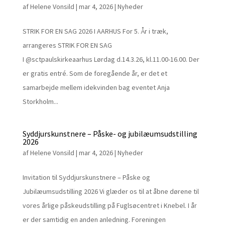
af
Helene Vonsild
|
mar 4, 2026
|
Nyheder
STRIK FOR EN SAG 2026 I AARHUS For 5. År i træk,
arrangeres STRIK FOR EN SAG
I @sctpaulskirkeaarhus Lørdag d.14.3.26, kl.11.00-16.00. Der
er gratis entré. Som de foregående år, er det et
samarbejde mellem idekvinden bag eventet Anja
Storkholm...
Syddjurskunstnere – Påske- og jubilæumsudstilling
2026
af
Helene Vonsild
|
mar 4, 2026
|
Nyheder
Invitation til Syddjurskunstnere – Påske og
Jubilæumsudstilling 2026 Vi glæder os til at åbne dørene til
vores årlige påskeudstilling på Fuglsøcentret i Knebel. I år
er der samtidig en anden anledning. Foreningen