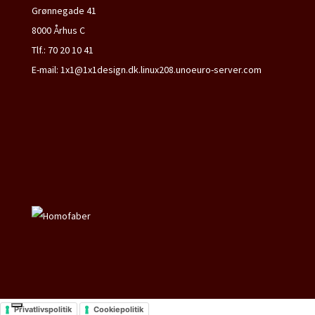
Grønnegade 41
8000 Århus C
Tlf.: 70 20 10 41
E-mail: 1x1@1x1design.dk.linux208.unoeuro-server.com
Privatlivspolitik
Cookiepolitik