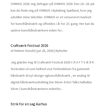
OVNHUS 2026 Jeg deltager på OVNHUS 2026 Den 24.–26. juli
kan du finde mig på OVNHUS i Nykøbing Sjælland, hvor jeg
udstiller mine tekstiler. OVNHUS er et censureret marked
for kunsthåndværk og afholdes i år for 23. gang. Her kan du
opleve kunsthåndværkere inden for...
Craftværk Festival 2026
af
Helene Vonsild
|
jun 28, 2026
|
Nyheder
Jeg glæder mig til Craftværk Festival 2026 C R A F T V Æ R K
festivalen vil som helhed vise forbindelsen fra gammelt
håndværk til nyt design ogkunsthåndværk , en analog til
digital håndværksudvikling.Der bliver Artist Talks:Valhallas
Silver ( kunsthåndværkere indenfor...
Strik for en sag Aarhus