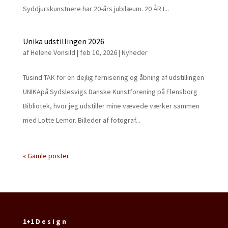
Syddjurskunstnere har 20-års jubilæum. 20 ÅR I...
Unika udstillingen 2026
af
Helene Vonsild
|
feb 10, 2026
|
Nyheder
Tusind TAK for en dejlig fernisering og åbning af udstillingen
UNIKApå Sydslesvigs Danske Kunstforening på Flensborg
Bibliotek, hvor jeg udstiller mine vævede værker sammen
med Lotte Lemor. Billeder af fotograf...
« Gamle poster
1+1 D e s i g n