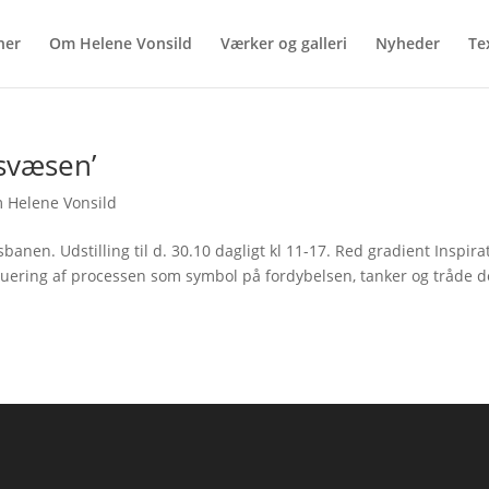
ner
Om Helene Vonsild
Værker og galleri
Nyheder
Tex
nsvæsen’
 Helene Vonsild
anen. Udstilling til d. 30.10 dagligt kl 11-17. Red gradient Inspirat
uering af processen som symbol på fordybelsen, tanker og tråde d