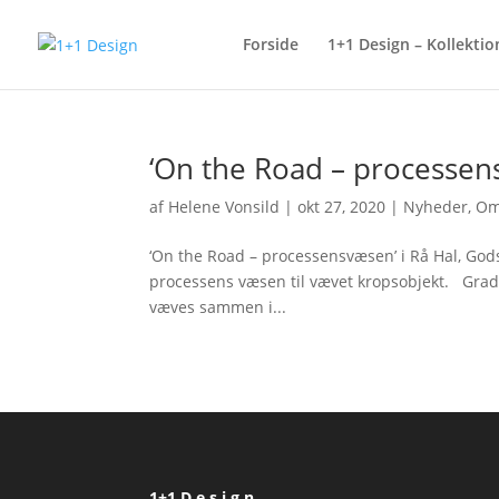
Forside
1+1 Design – Kollektio
‘On the Road – processe
af
Helene Vonsild
|
okt 27, 2020
|
Nyheder
,
Om
‘On the Road – processensvæsen’ i Rå Hal, Godsb
processens væsen til vævet kropsobjekt. Grad
væves sammen i...
1+1 D e s i g n