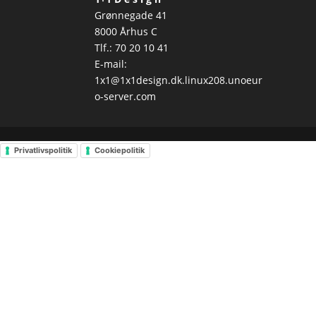
Grønnegade 41
8000 Århus C
Tlf.: 70 20 10 41
E-mail:
1x1@1x1design.dk.linux208.unoeur
o-server.com
Privatlivspolitik
Cookiepolitik