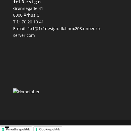
1+1 D e s i g n
Grønnegade 41
8000 Århus C
Tlf.: 70 20 10 41
E-mail: 1x1@1x1design.dk.linux208.unoeuro-
server.com
Privatlivspolitik
Cookiepolitik