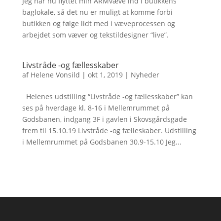
Jeg har nu flyttet min ARMvæve ind i butikkens
baglokale, så det nu er muligt at komme forbi
butikken og følge lidt med i væveprocessen og
arbejdet som væver og tekstildesigner “live”.
Livstråde -og fællesskaber
af
Helene Vonsild
|
okt 1, 2019
|
Nyheder
Helenes udstilling “Livstråde -og fællesskaber” kan
ses på hverdage kl. 8-16 i Mellemrummet på
Godsbanen, indgang 3F i gavlen i Skovsgårdsgade
frem til 15.10.19 Livstråde -og fælleskaber. Udstilling
i Mellemrummet på Godsbanen 30.9-15.10 Jeg...