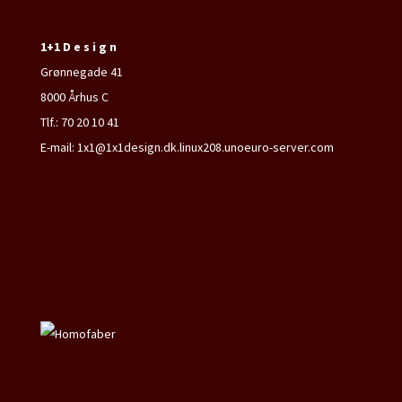
1+1 D e s i g n
Grønnegade 41
8000 Århus C
Tlf.: 70 20 10 41
E-mail: 1x1@1x1design.dk.linux208.unoeuro-server.com