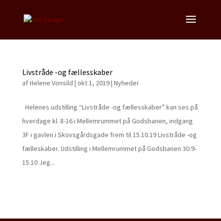
Livstråde -og fællesskaber
af
Helene Vonsild
|
okt 1, 2019
|
Nyheder
Helenes udstilling “Livstråde -og fællesskaber” kan ses på
hverdage kl. 8-16 i Mellemrummet på Godsbanen, indgang
3F i gavlen i Skovsgårdsgade frem til 15.10.19 Livstråde -og
fælleskaber. Udstilling i Mellemrummet på Godsbanen 30.9-
15.10 Jeg...