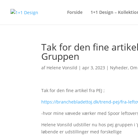
Forside
1+1 Design – Kollektio
Tak for den fine artike
Gruppen
af
Helene Vonsild
|
apr 3, 2023
|
Nyheder
,
Om 
Tak for den fine artikel fra PEJ ;
https://branchebladettoj.dk/trend-pej/fra-lefto
-hvor mine vævede værker med Spoor leftovers,
Helene Vonsild udstiller nu hos pej gruppen i ’p
løbende er udstillinger med forskellige