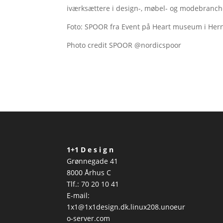
iværksættere i design-, møbel- og modebranch
Foto: SPOOR fra Event på Heart museum i Hern
Photo credit SPOOR @nordicspoor
1+1 D e s i g n
Grønnegade 41
8000 Århus C
Tlf.: 70 20 10 41
E-mail:
1x1@1x1design.dk.linux208.unoeur
o-server.com