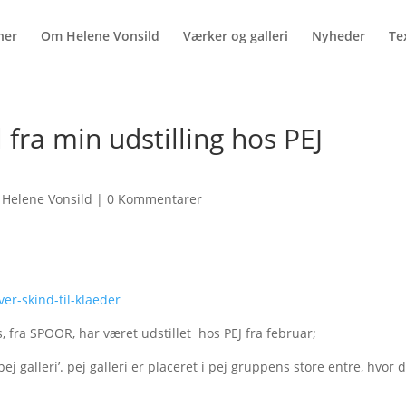
ner
Om Helene Vonsild
Værker og galleri
Nyheder
Tex
l fra min udstilling hos PEJ
Helene Vonsild
|
0 Kommentarer
ver-skind-til-klaeder
 fra SPOOR, har været udstillet hos PEJ fra februar;
ej galleri’. pej galleri er placeret i pej gruppens store entre, hvor 