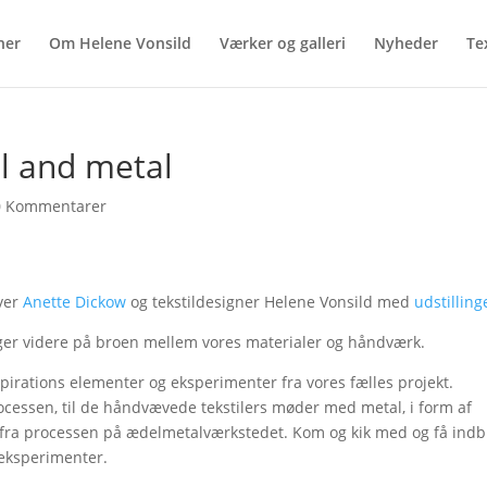
ner
Om Helene Vonsild
Værker og galleri
Nyheder
Tex
il and metal
0 Kommentarer
ver
Anette Dickow
og tekstildesigner Helene Vonsild med
udstillin
ger videre på broen mellem vores materialer og håndværk.
nspirations elementer og eksperimenter fra vores fælles projekt.
cessen, til de håndvævede tekstilers møder med metal, i form af
fra processen på ædelmetalværkstedet. Kom og kik med og få indbl
eksperimenter.