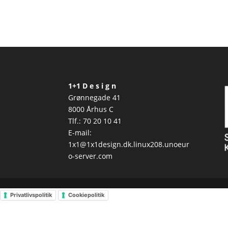
1+1 D e s i g n
Grønnegade 41
8000 Århus C
Tlf.: 70 20 10 41
E-mail:
1x1@1x1design.dk.linux208.unoeur
o-server.com
Privatlivspolitik
Cookiepolitik