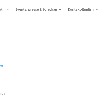
til
Events, presse & foredrag
Kontakt/English
gen
ik i