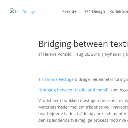
Forside
1+1 Design – Kollektio
Bridging between text
af
Helene Vonsild
|
aug 26, 2019
|
Nyheder
|
Til
Aarhus Festuge
bidrager ædelmetal-formgi
“
Bridging between textile and metal
“, som byg
Vi udstiller i butikken i festugen de seneste i
Materialemøder mellem trådenes vej i vævepro
bearbejdede flader, tråde og andre elementer 
den spændende tværfaglige process mod nye 