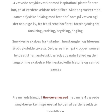
4 vævede smykkeværker med inspiration i plantefiberen
hør, en af verdens ældste tekstilfibre. Skabt og vævet med
samme fysiske “dialog med hænder” som på væven og i
det naturlige liv, fra frø til rene hørfibre i forarbejdningen:
Ruskning, rødning, brydning, hegling.
Smykkerne skabes fra 4 stadier i hørstænglen og fiberens
rå udtryksfulde tekstur. De bæres frem på kroppen som en
hyldest til hør, æstetisk bæredygtig naturlighed og den
langsomme skabelse. Menneske, kulturhistorie og samtid
samles
Fra min udstilling på
Hørvævsmuseet
med mine 4 vævede
smykkeværker inspireret af hør, en af verdens ældste
tekstilfibre.