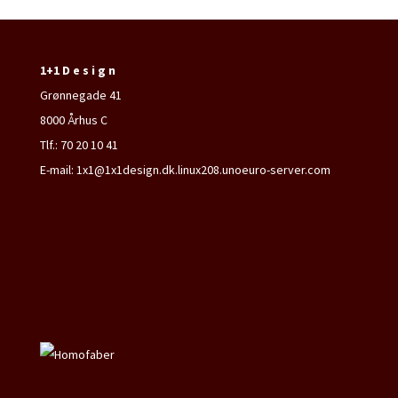
1+1 D e s i g n
Grønnegade 41
8000 Århus C
Tlf.: 70 20 10 41
E-mail: 1x1@1x1design.dk.linux208.unoeuro-server.com