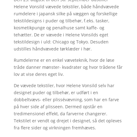
Helene Vonsild vævede tekstiler, både håndvævede
rumdelere i japansk silke på væggen og forskellige
tekstildesigns i puder og tilbehør, f.eks. tasker,
kosmetikpunge og penalhuse samt kaffe- og
tehætter. De er vævede i Helene Vonsilds eget
tekstildesign i uld: Chicago og Tokyo. Desuden
udstilles håndvævede tørklæder i hør.
Rumdelerne er en enkel væveteknik, hvor de løse
tråde danner mønster- kvadrater og hvor trådene får
lov at vise deres eget liv.
De vævede tekstiler, hvor Helene Vonsild selv har
designet puder og tilbehør, er udført i en
dobbeltvævs- eller plissévævning, som har en farve
på hver side af plisseen. Dermed opstår en
tredimensionel effekt, da farverne changerer.
Tekstilet er vendt og drejet i designet, så det opleves
fra flere sider og virkningen fremhæves.