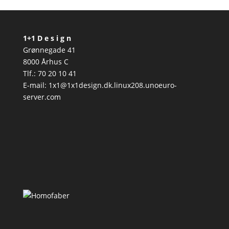
1+1 D e s i g n
Grønnegade 41
8000 Århus C
Tlf.: 70 20 10 41
E-mail: 1x1@1x1design.dk.linux208.unoeuro-
server.com