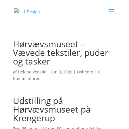
Hørvævsmuseet –
Vævede tekstiler, puder
og tasker
af
Helene Vonsild
|
jun 9, 2020
|
Nyheder
|
0
Kommentarer
Udstilling på
Hørvævsmuseet på
Krengerup
Den 25. august til den 30. september udstiller