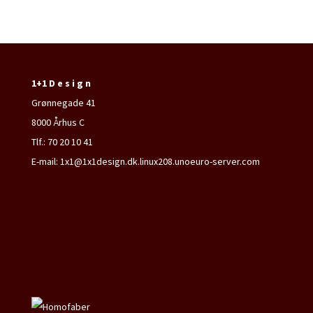
1+1 D e s i g n
Grønnegade 41
8000 Århus C
Tlf.: 70 20 10 41
E-mail: 1x1@1x1design.dk.linux208.unoeuro-server.com