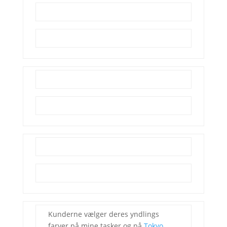
Kunderne vælger deres yndlings
farver på mine tasker og på
Tokyo