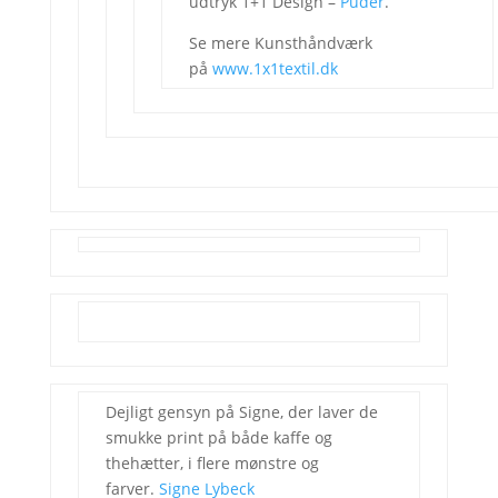
udtryk 1+1 Design –
Puder
.
Se mere Kunsthåndværk
på
www.1x1textil.dk
Dejligt gensyn på Signe, der laver de
smukke print på både kaffe og
thehætter, i flere mønstre og
farver.
Signe Lybeck